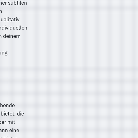
ner subtilen
n
ualitativ
ndividuellen
in deinem
ung
ebende
bietet, die
ber mit
ann eine