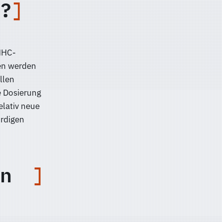
?
HHC-
men werden
llen
e Dosierung
elativ neue
ürdigen
n