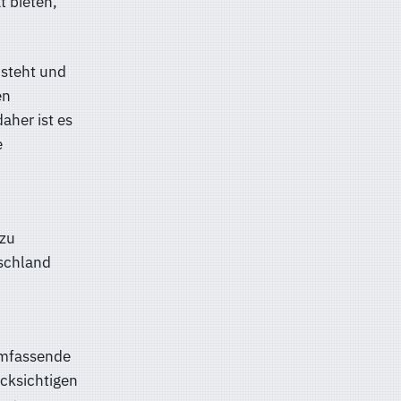
t bieten,
 steht und
en
aher ist es
e
 zu
tschland
 umfassende
cksichtigen