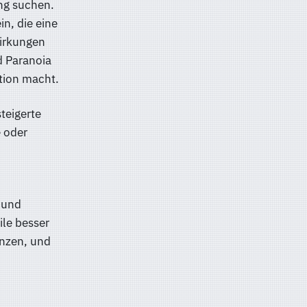
ung suchen.
in, die eine
Wirkungen
d Paranoia
tion macht.
steigerte
e oder
 und
ile besser
anzen, und