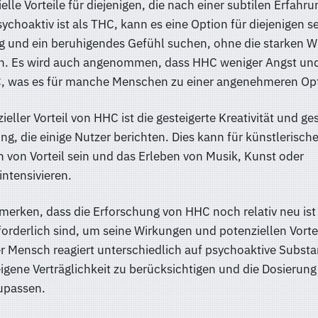
elle Vorteile für diejenigen, die nach einer subtilen Erfahr
choaktiv ist als THC, kann es eine Option für diejenigen se
 und ein beruhigendes Gefühl suchen, ohne die starken 
n. Es wird auch angenommen, dass HHC weniger Angst un
C, was es für manche Menschen zu einer angenehmeren Op
ieller Vorteil von HHC ist die gesteigerte Kreativität und ge
 die einige Nutzer berichten. Dies kann für künstlerisch
en von Vorteil sein und das Erleben von Musik, Kunst oder
ntensivieren.
umerken, dass die Erforschung von HHC noch relativ neu ist
forderlich sind, um seine Wirkungen und potenziellen Vorte
er Mensch reagiert unterschiedlich auf psychoaktive Subst
 eigene Verträglichkeit zu berücksichtigen und die Dosierung
upassen.