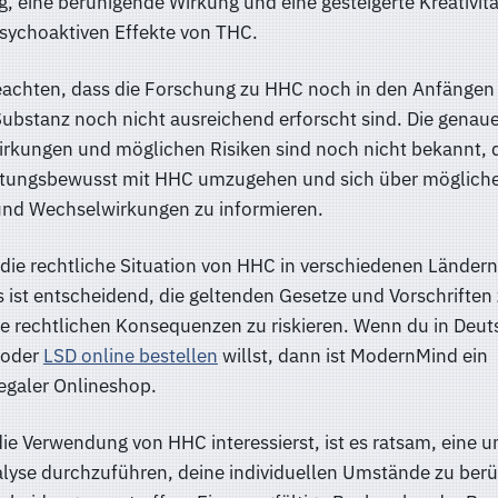
 eine beruhigende Wirkung und eine gesteigerte Kreativitä
psychoaktiven Effekte von THC.
 beachten, dass die Forschung zu HHC noch in den Anfängen
Substanz noch nicht ausreichend erforscht sind. Die genau
irkungen und möglichen Risiken sind noch nicht bekannt, d
rtungsbewusst mit HHC umzugehen und sich über möglich
nd Wechselwirkungen zu informieren.
 die rechtliche Situation von HHC in verschiedenen Ländern
s ist entscheidend, die geltenden Gesetze und Vorschriften
e rechtlichen Konsequenzen zu riskieren. Wenn du in Deu
 oder
LSD online bestellen
willst, dann ist ModernMind ein
legaler Onlineshop.
ie Verwendung von HHC interessierst, ist es ratsam, eine
lyse durchzuführen, deine individuellen Umstände zu berü