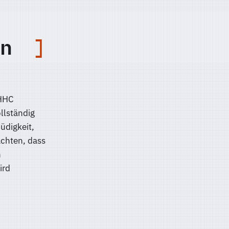
n
 HHC
llständig
üdigkeit,
chten, dass
n
ird