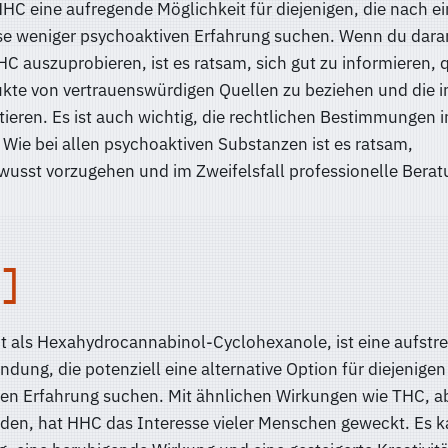
HC eine aufregende Möglichkeit für diejenigen, die nach ei
e weniger psychoaktiven Erfahrung suchen. Wenn du dara
HHC auszuprobieren, ist es ratsam, sich gut zu informieren, q
kte von vertrauenswürdigen Quellen zu beziehen und die i
ieren. Es ist auch wichtig, die rechtlichen Bestimmungen 
Wie bei allen psychoaktiven Substanzen ist es ratsam,
usst vorzugehen und im Zweifelsfall professionelle Berat
 als Hexahydrocannabinol-Cyclohexanole, ist eine aufstr
dung, die potenziell eine alternative Option für diejenigen 
ren Erfahrung suchen. Mit ähnlichen Wirkungen wie THC, a
eden, hat HHC das Interesse vieler Menschen geweckt. Es k