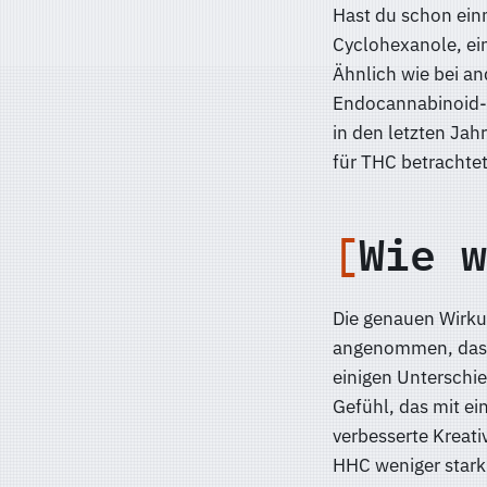
Hast du schon ein
Cyclohexanole, ei
Ähnlich wie bei a
Endocannabinoid-S
in den letzten Jah
für THC betrachtet
Wie w
Die genauen Wirkun
angenommen, dass 
einigen Unterschi
Gefühl, das mit ei
verbesserte Kreat
HHC weniger stark 