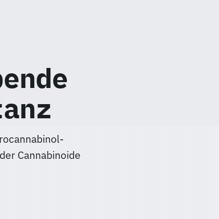
bende
tanz
rocannabinol-
 der Cannabinoide