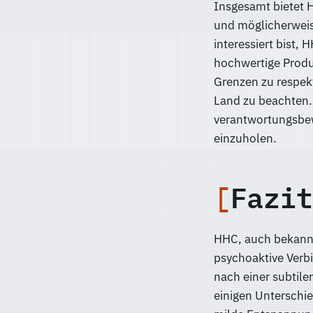
Insgesamt bietet H
und möglicherweis
interessiert bist, 
hochwertige Produ
Grenzen zu respekt
Land zu beachten. 
verantwortungsbew
einzuholen.
Fazit
HHC, auch bekannt
psychoaktive Verbin
nach einer subtile
einigen Unterschi