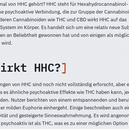
mal von HHC gehört? HHC steht für Hexahydrocannabinol-
ne psychoaktive Verbindung, die zur Gruppe der Cannabinoi
nderen Cannabinoiden wie THC und CBD wirkt HHC auf das
ystem im Körper. Es handelt sich um eine relativ neue Sub
ren an Beliebtheit gewonnen hat und von einigen als möglic
 wird.
irkt HHC?
gen von HHC sind noch nicht vollständig erforscht, aber e
es ähnliche psychoaktive Effekte wie THC haben kann, je
eden. Nutzer berichten von einem entspannenden und ber
ner milden Euphorie einhergeht. Einige beschreiben auch e
ivität und gesteigerte Sinneswahrnehmung. Es wird angen
psychoaktiv ist als THC, was es zu einer möglichen Option 