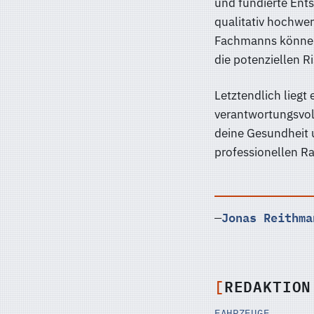
und fundierte Ents
qualitativ hochwe
Fachmanns können 
die potenziellen R
Letztendlich liegt
verantwortungsvol
deine Gesundheit u
professionellen Ra
Jonas Reithma
—
REDAKTION
FAHRZEUGE