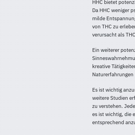
HHC bietet potenzi
Da HHC weniger psy
milde Entspannung
von THC zu erlebe
verursacht als TH
Ein weiterer potenz
Sinneswahrnehmung,
kreative Tätigkeit
Naturerfahrungen i
Es ist wichtig anz
weitere Studien er
zu verstehen. Jed
es ist wichtig, die
entsprechend anz