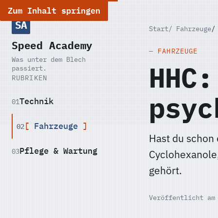
Zum Inhalt springen
SA
Start
Fahrzeuge
Speed Academy
FAHRZEUGE
Was unter dem Blech
HHC:
passiert.
RUBRIKEN
psyc
Technik
01
02
Fahrzeuge
Hast du schon 
Pflege & Wartung
03
Cyclohexanole,
gehört.
Veröffentlicht am