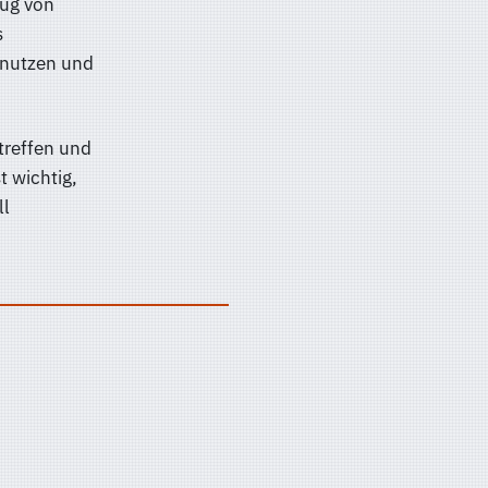
zug von
s
 nutzen und
treffen und
 wichtig,
ll