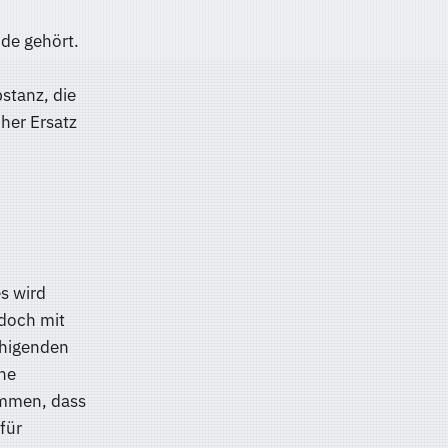
de gehört.
stanz, die
her Ersatz
s wird
doch mit
uhigenden
ine
ommen, dass
für