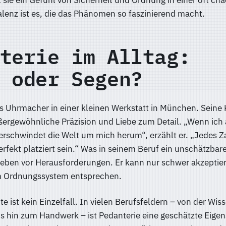
t sie ein Gefühl von Sicherheit und Ordnung in einer oft ch
lenz ist es, die das Phänomen so faszinierend macht.
terie im Alltag:
 oder Segen?
ls Uhrmacher in einer kleinen Werkstatt in München. Sein
ßergewöhnliche Präzision und Liebe zum Detail. „Wenn ich
erschwindet die Welt um mich herum“, erzählt er. „Jedes Z
fekt platziert sein.“ Was in seinem Beruf ein unschätzbarer 
atleben vor Herausforderungen. Er kann nur schwer akzepti
m Ordnungssystem entsprechen.
e ist kein Einzelfall. In vielen Berufsfeldern – von der Wis
is hin zum Handwerk – ist Pedanterie eine geschätzte Eigen