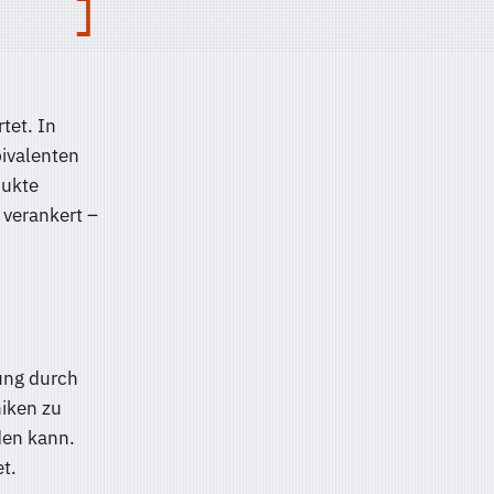
tet. In
bivalenten
dukte
 verankert –
rung durch
niken zu
den kann.
t.