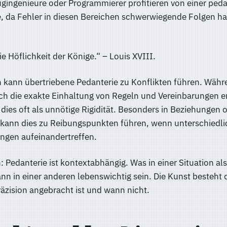
ugingenieure oder Programmierer profitieren von einer ped
 da Fehler in diesen Bereichen schwerwiegende Folgen h
die Höflichkeit der Könige.“ – Louis XVIII.
n kann übertriebene Pedanterie zu Konflikten führen. Währ
h die exakte Einhaltung von Regeln und Vereinbarungen e
ies oft als unnötige Rigidität. Besonders in Beziehungen 
 kann dies zu Reibungspunkten führen, wenn unterschiedli
ngen aufeinandertreffen.
: Pedanterie ist kontextabhängig. Was in einer Situation als
ann in einer anderen lebenswichtig sein. Die Kunst besteht 
äzision angebracht ist und wann nicht.