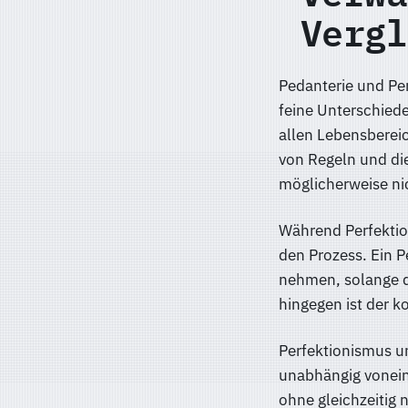
Vergl
Pedanterie und Pe
feine Unterschiede
allen Lebensbereic
von Regeln und die
möglicherweise nic
Während Perfektion
den Prozess. Ein 
nehmen, solange d
hingegen ist der k
Perfektionismus u
unabhängig voneina
ohne gleichzeitig