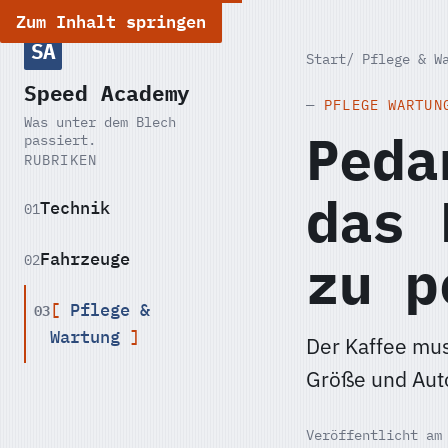
Zum Inhalt springen
SA
Start
Pflege & W
Speed Academy
PFLEGE WARTUN
Was unter dem Blech
Peda
passiert.
RUBRIKEN
das 
Technik
01
zu p
Fahrzeuge
02
03
Pflege &
Wartung
Der Kaffee mus
Größe und Auto
Veröffentlicht am