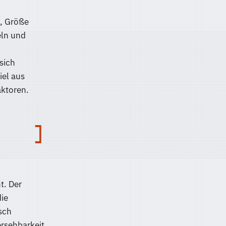
e, Größe
eln und
sich
iel aus
aktoren.
t. Der
ie
sch
ersehbarkeit