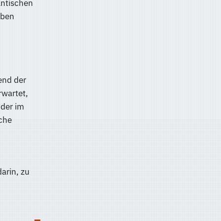
antischen
aben
end der
rwartet,
oder im
che
darin, zu