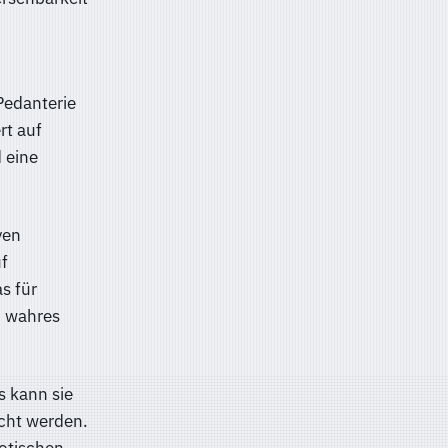
Pedanterie
rt auf
d eine
ven
uf
s für
n wahres
s kann sie
icht werden.