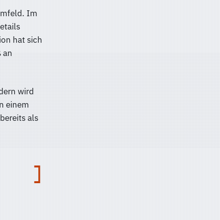
Umfeld. Im
etails
ion hat sich
ß an
ndern wird
in einem
bereits als