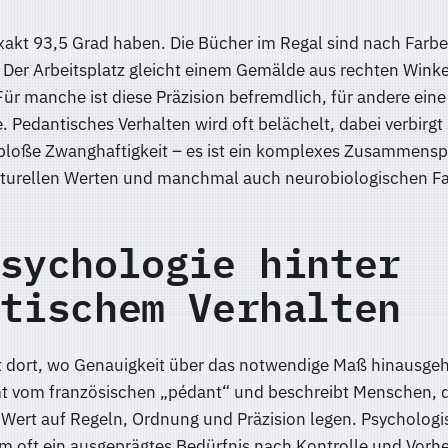
xakt 93,5 Grad haben. Die Bücher im Regal sind nach Farb
. Der Arbeitsplatz gleicht einem Gemälde aus rechten Wink
 Für manche ist diese Präzision befremdlich, für andere eine
 Pedantisches Verhalten wird oft belächelt, dabei verbirgt 
 bloße Zwanghaftigkeit – es ist ein komplexes Zusammensp
ulturellen Werten und manchmal auch neurobiologischen F
sychologie hinter
tischem Verhalten
t dort, wo Genauigkeit über das notwendige Maß hinausgeh
t vom französischen „pédant“ und beschreibt Menschen, d
Wert auf Regeln, Ordnung und Präzision legen. Psychologi
em oft ein ausgeprägtes Bedürfnis nach Kontrolle und Vorh