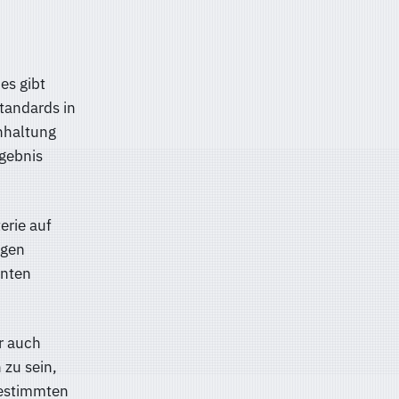
es gibt
Standards in
inhaltung
rgebnis
erie auf
ngen
anten
r auch
 zu sein,
bestimmten