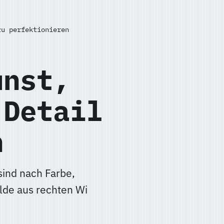
zu perfektionieren
unst,
 Detail
n
sind nach Farbe,
älde aus rechten Wi