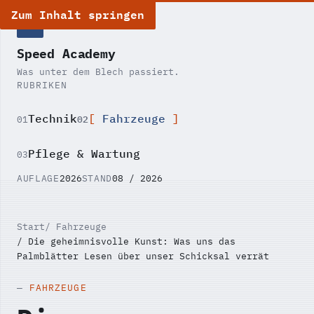
Zum Inhalt springen
SA
Speed Academy
Was unter dem Blech passiert.
RUBRIKEN
Technik
Fahrzeuge
02
01
Pflege & Wartung
03
AUFLAGE
2026
STAND
08 / 2026
Start
Fahrzeuge
Die geheimnisvolle Kunst: Was uns das
Palmblätter Lesen über unser Schicksal verrät
FAHRZEUGE