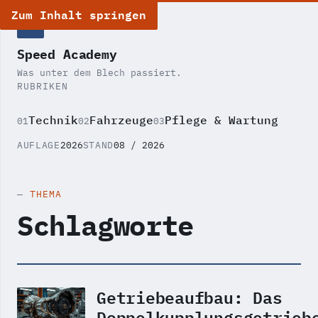
Zum Inhalt springen
SA
Speed Academy
Was unter dem Blech passiert.
RUBRIKEN
Technik
Fahrzeuge
Pflege & Wartung
01
02
03
AUFLAGE
2026
STAND
08 / 2026
THEMA
Schlagworte
Getriebeaufbau: Das
Doppelkupplungsgetrieb