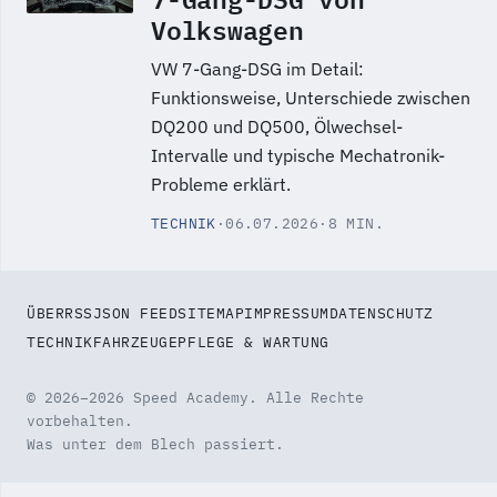
Volkswagen
VW 7-Gang-DSG im Detail:
Funktionsweise, Unterschiede zwischen
DQ200 und DQ500, Ölwechsel-
Intervalle und typische Mechatronik-
Probleme erklärt.
TECHNIK
·
06.07.2026
·
8 MIN.
ÜBER
RSS
JSON FEED
SITEMAP
IMPRESSUM
DATENSCHUTZ
TECHNIK
FAHRZEUGE
PFLEGE & WARTUNG
© 2026–2026 Speed Academy. Alle Rechte
vorbehalten.
Was unter dem Blech passiert.