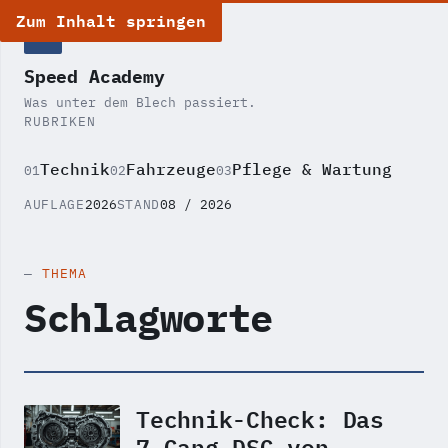
Zum Inhalt springen
SA
Speed Academy
Was unter dem Blech passiert.
RUBRIKEN
Technik
Fahrzeuge
Pflege & Wartung
01
02
03
AUFLAGE
2026
STAND
08 / 2026
THEMA
Schlagworte
Technik-Check: Das
7-Gang-DSG von